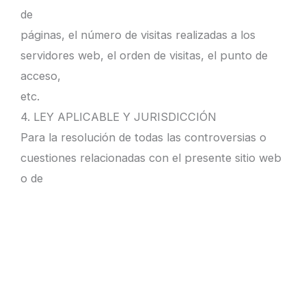
de
páginas, el número de visitas realizadas a los
servidores web, el orden de visitas, el punto de
acceso,
etc.
4. LEY APLICABLE Y JURISDICCIÓN
Para la resolución de todas las controversias o
cuestiones relacionadas con el presente sitio web
o de
las actividades en él desarrolladas, será de
aplicación la legislación española, a la que se
someten
expresamente las partes, siendo competentes
para la resolución de todos los conflictos
derivados o