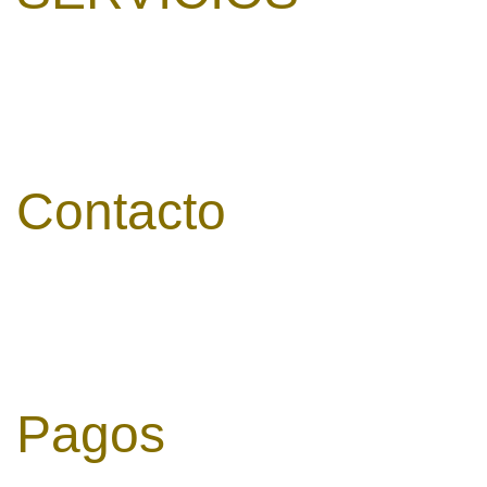
Alojamientos
Restaurante
Eventos
Bonos Regalo
Contacto
927 66 51 50
villaxarahiz@villaxarahiz.com
Jaraiz de la Vera
EX-203, 4, 10400
Pagos