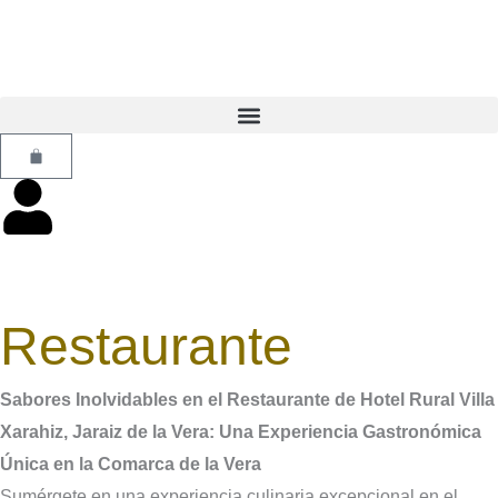
Ir
al
contenido
Carrito
Restaurante
Sabores Inolvidables en el Restaurante de Hotel Rural Villa
Xarahiz, Jaraiz de la Vera: Una Experiencia Gastronómica
Única en la Comarca de la Vera
Sumérgete en una experiencia culinaria excepcional en el