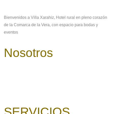
Bienvenidos a Villa Xarahiz, Hotel rural en pleno corazón
de la Comarca de la Vera, con espacio para bodas y
eventos
Nosotros
Nº Registro: H-CC-00644
Accesibilidad
SiteMap
Política de Privacidad
Avislo Legal
SERVICIOS