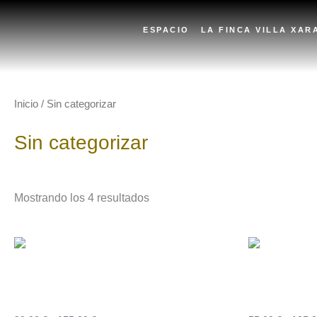
Ir
al
ESPACIO
LA FINCA VILLA XAR
contenido
Inicio
/ Sin categorizar
Sin categorizar
Mostrando los 4 resultados
Rango
Este
de
producto
precios:
desde
tiene
90,00 €
Alojamiento con Desayuno
Degustación 
hasta
múltiples