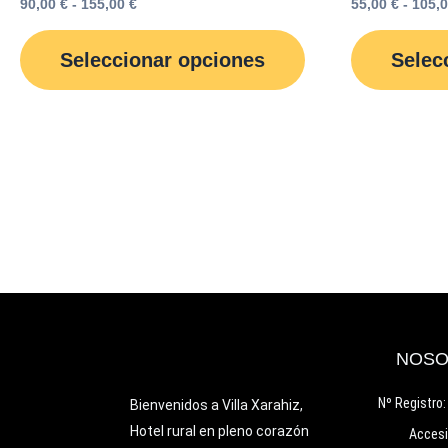
155,00 €
90,00
€
-
155,00
€
55,00
€
-
105,
variantes.
Las
Seleccionar opciones
Selec
opciones
se
pueden
elegir
en
la
página
de
producto
NOSO
Nº Registro
Bienvenidos a Villa Xarahiz,
Hotel rural en pleno corazón
Accesi