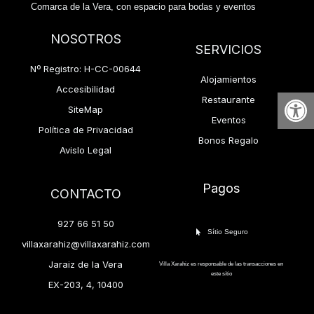
Comarca de la Vera, con espacio para bodas y eventos
NOSOTROS
SERVICIOS
Nº Registro: H-CC-00644
Alojamientos
Accesibilidad
Abrir
Restaurante
SiteMap
Eventos
Política de Privacidad
Bonos Regalo
Avislo Legal
Pagos
CONTACTO
927 66 51 50
Sítio Seguro
villaxarahiz@villaxarahiz.com
Jaraiz de la Vera
Villa Xarahiz es responsable de las transacciones en
este sítio
EX-203, 4, 10400