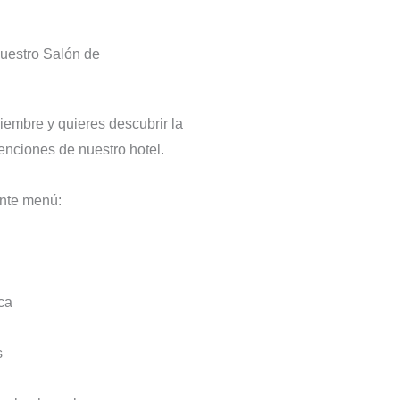
nuestro Salón de
iembre y quieres descubrir la
nciones de nuestro hotel.
ente menú:
ca
s