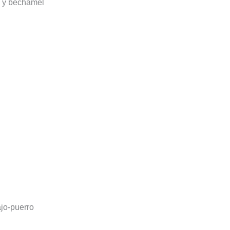
e y bechamel
ajo-puerro