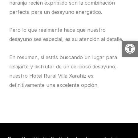
naranja recién exprimido son la combinación
perfecta para un desayuno energético.
Pero lo que realmente hace que nuestro
desayuno sea especial, es su atención al detalle.
Abrir
En resumen, si estás buscando un lugar para
relajarte y disfrutar de un delicioso desayuno,
nuestro Hotel Rural Villa Xarahiz es
definitivamente una excelente opción.