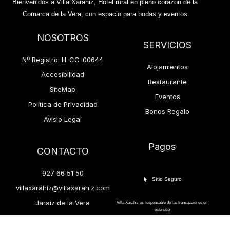
Bienvenidos a Villa Xarahiz, Hotel rural en pleno corazón de la
Comarca de la Vera, con espacio para bodas y eventos
NOSOTROS
SERVICIOS
Nº Registro: H-CC-00644
Alojamientos
Accesibilidad
Restaurante
SiteMap
Eventos
Política de Privacidad
Bonos Regalo
Avislo Legal
Pagos
CONTACTO
927 66 51 50
Sítio Seguro
villaxarahiz@villaxarahiz.com
Jaraiz de la Vera
Villa Xarahiz es responsable de las transacciones en
este sítio
EX-203, 4, 10400