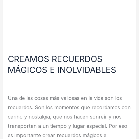
Leer más »
CREAMOS
RECUERDOS
CREAMOS RECUERDOS
MÁGICOS
MÁGICOS E INOLVIDABLES
E
INOLVIDABLES
Deja un comentario
/
Noticias
/
redes
Una de las cosas más valiosas en la vida son los
recuerdos. Son los momentos que recordamos con
cariño y nostalgia, que nos hacen sonreír y nos
transportan a un tiempo y lugar especial. Por eso
es importante crear recuerdos mágicos e