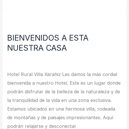
BIENVENIDOS
A
BIENVENIDOS A ESTA
ESTA
NUESTRA CASA
NUESTRA
CASA
Deja un comentario
/
Noticias
/
redes
Hotel Rural Villa Xarahiz Les damos la más cordial
bienvenida a nuestro Hotel. Este es un lugar donde
podrán disfrutar de la belleza de la naturaleza y de
la tranquilidad de la vida en una zona exclusiva.
Estamos ubicados en una hermosa villa, rodeada
de montañas y de paisajes impresionantes. Aquí
podrán relajarse y desconectar