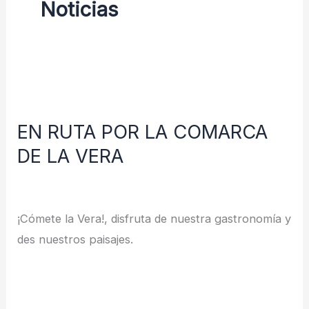
Noticias
EN
RUTA
EN RUTA POR LA COMARCA
POR
DE LA VERA
LA
COMARCA
Deja un comentario
/
Noticias
/
redes
DE
LA
¡Cómete la Vera!, disfruta de nuestra gastronomía y
VERA
des nuestros paisajes.
Leer más »