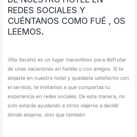
NUESTRO
REDES SOCIALES Y
HOTEL
CUÉNTANOS COMO FUÉ , OS
EN
LEEMOS.
REDES
SOCIALES
Deja un comentario
/
Noticias
/
redes
Y
Villa Xarahiz es un lugar maravilloso para disfrutar
CUÉNTANOS
de unas vacaciones en familia o con amigos. Si te
COMO
alojaste en nuestro hotel y quedaste satisfecho con
FUÉ
el servicio, te invitamos a que compartas tu
,
experiencia en redes sociales. De esta manera, no
OS
solo estarás ayudando a otros viajeros a decidir
LEEMOS.
dónde alojarse, sino que también
Leer más »