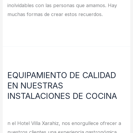
inolvidables con las personas que amamos. Hay
muchas formas de crear estos recuerdos.
Leer más »
EQUIPAMIENTO
DE
EQUIPAMIENTO DE CALIDAD
CALIDAD
EN NUESTRAS
EN
NUESTRAS
INSTALACIONES DE COCINA
INSTALACIONES
Deja un comentario
/
Noticias
/
redes
DE
COCINA
n el Hotel Villa Xarahiz, nos enorgullece ofrecer a
nuestros clientes una experiencia gastronómica