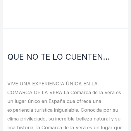
Leer más »
QUE
NO
QUE NO TE LO CUENTEN…
TE
LO
Deja un comentario
/
Noticias
/
redes
CUENTEN…
VIVE UNA EXPERIENCIA ÚNICA EN LA
COMARCA DE LA VERA La Comarca de la Vera es
un lugar único en España que ofrece una
experiencia turística inigualable. Conocida por su
clima privilegiado, su increíble belleza natural y su
rica historia, la Comarca de la Vera es un lugar que