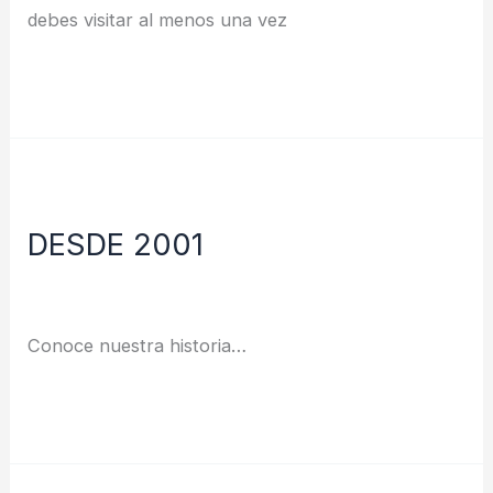
debes visitar al menos una vez
Leer más »
DESDE
2001
DESDE 2001
Deja un comentario
/
Noticias
/
redes
Conoce nuestra historia…
Leer más »