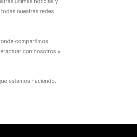
stras últimas noticias y
 todas nuestras redes
 donde compartimos
eractuar con nosotros y
 que estamos haciendo.