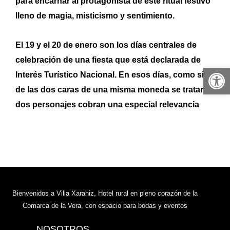
para encarnar al protagonista de este ritual festivo
lleno de magia, misticismo y sentimiento.
El 19 y el 20 de enero son los días centrales de
celebración de una fiesta que está declarada de
Abrir 
Interés Turístico Nacional. En esos días, como si
de las dos caras de una misma moneda se tratara,
dos personajes cobran una especial relevancia
Bienvenidos a Villa Xarahiz, Hotel rural en pleno corazón de la
Comarca de la Vera, con espacio para bodas y eventos
NOSOTROS