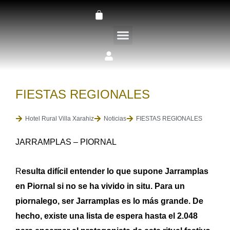
Ir
Carrito
al
contenido
LA FINCA VILLA XARAHIZ
FIESTAS REGIONALES
Hotel Rural Villa Xarahiz
Noticias
FIESTAS REGIONALES
JARRAMPLAS – PIORNAL
R
esulta difícil entender lo que supone Jarramplas
en Piornal si no se ha vivido in situ. Para un
piornalego, ser Jarramplas es lo más grande. De
hecho, existe una lista de espera hasta el 2.048