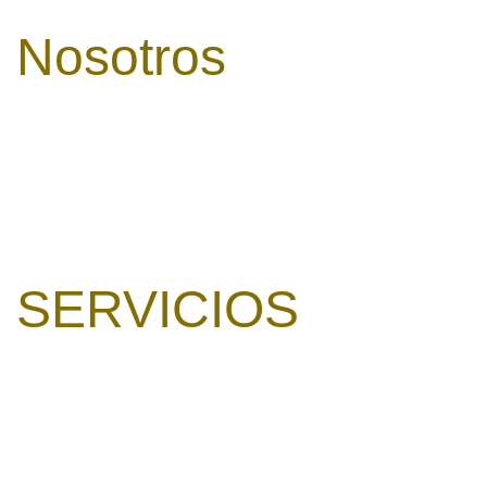
Nosotros
Nº Registro: H-CC-00644
Accesibilidad
SiteMap
Política de Privacidad
Avislo Legal
SERVICIOS
Alojamientos
Restaurante
Eventos
Bonos Regalo