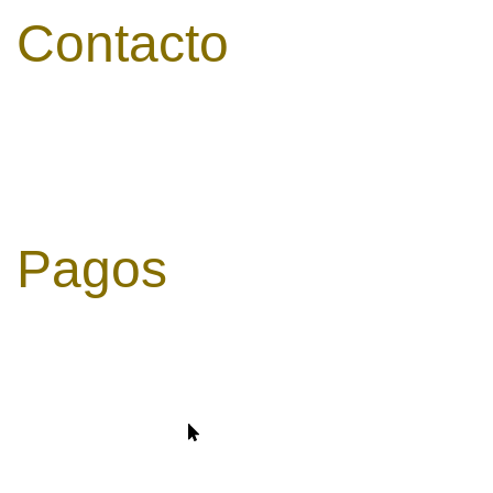
Contacto
927 66 51 50
villaxarahiz@villaxarahiz.com
Jaraiz de la Vera
EX-203, 4, 10400
Pagos
Sítio Seguro