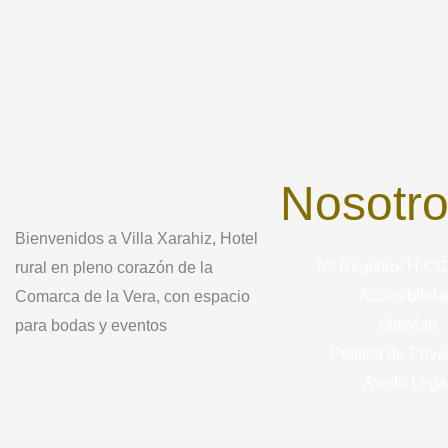
Nosotr
Bienvenidos a Villa Xarahiz, Hotel
Nº Registro: H-C
rural en pleno corazón de la
Accesibilida
Comarca de la Vera, con espacio
SiteMap
para bodas y eventos
Política de Priv
Avislo Lega