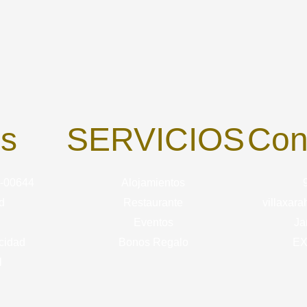
os
SERVICIOS
Con
C-00644
Alojamientos
d
Restaurante
villaxar
Eventos
Ja
acidad
Bonos Regalo
EX
l