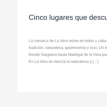
Cinco
lugares
Cinco lugares que descu
que
descubrir
Deja un comentario
/
Noticias
/
redes
en
La
La comarca de La Vera reúne en todos y cada un
Vera
tradición, naturaleza, gastronomía y ocio. Un
Desde Gargüera hasta Madrigal de la Vera pue
En La Vera se mezcla la naturaleza y […]
Leer más »