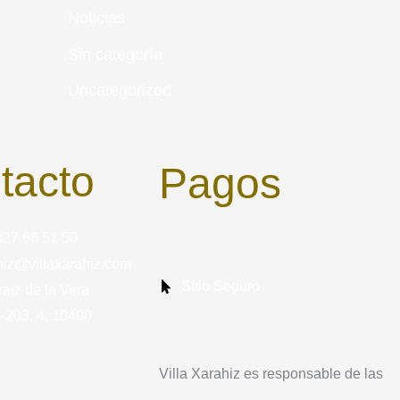
Noticias
Sin categoría
Uncategorized
tacto
Pagos
927 66 51 50
ahiz@villaxarahiz.com
Sítio Seguro
raiz de la Vera
-203, 4, 10400
Villa Xarahiz es responsable de las
transacciones en este sítio